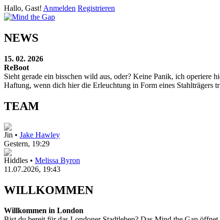
Hallo, Gast!
Anmelden
Registrieren
NEWS
15. 02. 2026
ReBoot
Sieht gerade ein bisschen wild aus, oder? Keine Panik, ich operier
Haftung, wenn dich hier die Erleuchtung in Form eines Stahlträgers tri
TEAM
Jin •
Jake Hawley
Gestern
, 19:29
Hiddles •
Melissa Byron
11.07.2026, 19:43
WILLKOMMEN
Willkommen in London
Bist du bereit für das Londoner Stadtleben? Das Mind the Gap öffnet