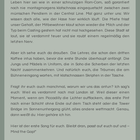
Leben hier sei wie in einer schnulzigen Rom-Com, saß garantiert
noch nie montagmorgens klatschnass eingequetscht zwischen zwei
mürrischen Pendlern in der Central Line. Mal ganz unter uns: Wir
wissen doch alle, wie der Hase hier wirklich läuft. Die Miete frisst
unser Gehalt, der Mitbewohner klaut schon wieder die Milch und der
Typ beim Casting gestern hat nicht mal hochgesehen. Diese Stadt ist
laut, sie ist verdammt teuer und sie raubt einem regelmäßig den
letzten Nerv.
Aber ich sehe euch da draußen. Die Lehrer, die schon den dritten
Kaffee intus haben, bevor die erste Stunde überhaupt anfängt. Die
Jungs und Mädels in Uniform, die in Soho die Scherben der letzten
Nacht zusammenkehren. Und natürlich euch, die Träumer, die am
Bühneneingang warten, mit klatschnassen Skripten in der Tasche.
Fragt ihr euch auch manchmal, warum wir uns das antun? Ich sag’s
euch: Weil es verdammt noch mal London ist. Weil dieser einen
Moment, wenn am Piccadilly die Lichter aufflackern, das erste Pint
nach einer Schicht ohne Ende auf dem Tisch steht oder die Tower
Bridge im Sonnenuntergang glüht, alles andere wettmacht. Genau,
dann weißt du: Hier gehöre ich hin.
Hier ist der erste Song für euch. Bleibt dran, passt auf euch auf und –
Mind the Gap!"