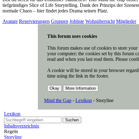
tiefgründiges Slice of Life Storytelling. Dank des Prinzips der Szen
normale Chaos – hier findet jedes Drama seinen Platz.
Avatare
Reservierungen
Gruppen
Jobliste
Wohnübersicht
Mitglieder
This forum uses cookies
This forum makes use of cookies to store your l
your computer; the cookies set by this forum ca
read and when you last read them. Please confi
A cookie will be stored in your browser regardl
time using the link in the footer.
Mind the Gap
›
Lexikon
›
Storyline
Lexikon
Suchen
Inhaltsverzeichnis
Regeln
Storyline