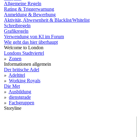
Allgemeine Regeln
Rating & Triggerwarnung
Anmeldung & Bewerbung
Aktivität, Abwesenheit & Blacklist/Whitelist
Schreibregeln
Grafikregeln
Verwendung von KI im Forum
Wie geht das hier überhaupt
Welcome to London
Londons Stadtviertel
»
Zonen
Informationen allgemein
Der britische Adel
»
Adeltitel
»
Working Royals
Die Met
»
Ausbildung
»
dienstgrade
»
Fachgruppen
Storyline