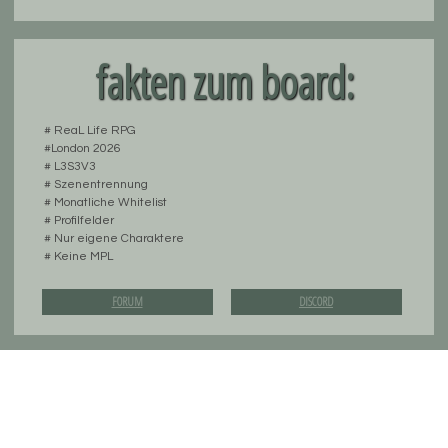
fakten zum board:
# ReaL Life RPG
#London 2026
# L3S3V3
# Szenentrennung
# Monatliche Whitelist
# Profilfelder
# Nur eigene Charaktere
# Keine MPL
FORUM
DISCORD