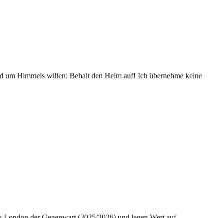
und um Himmels willen: Behalt den Helm auf! Ich übernehme keine
 das London der Gegenwart (2025/2026) und legen Wert auf