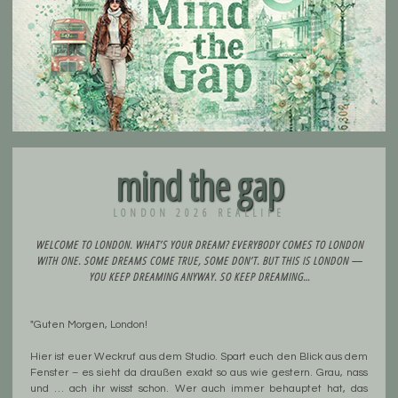
mind the gap
LONDON 2026 REALLIFE
WELCOME TO LONDON. WHAT’S YOUR DREAM? EVERYBODY COMES TO LONDON
WITH ONE. SOME DREAMS COME TRUE, SOME DON’T. BUT THIS IS LONDON —
YOU KEEP DREAMING ANYWAY. SO KEEP DREAMING…
"Guten Morgen, London!
Hier ist euer Weckruf aus dem Studio. Spart euch den Blick aus dem
Fenster – es sieht da draußen exakt so aus wie gestern. Grau, nass
und … ach ihr wisst schon. Wer auch immer behauptet hat, das