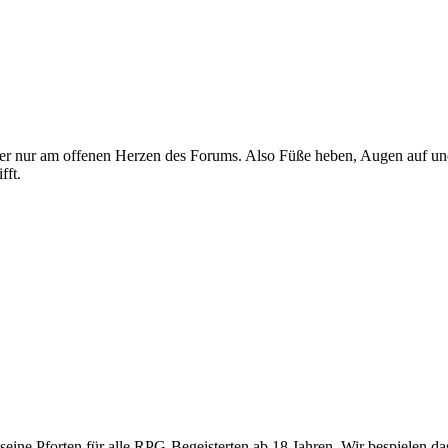
e hier nur am offenen Herzen des Forums. Also Füße heben, Augen auf 
fft.
 seine Pforten für alle RPG-Begeisterten ab 18 Jahren. Wir bespielen