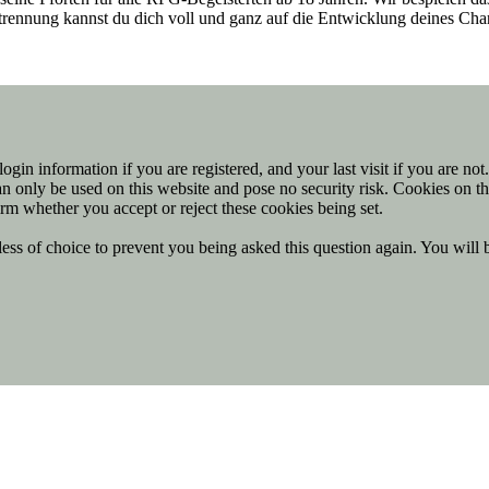
entrennung kannst du dich voll und ganz auf die Entwicklung deines Ch
ogin information if you are registered, and your last visit if you are no
n only be used on this website and pose no security risk. Cookies on th
rm whether you accept or reject these cookies being set.
ess of choice to prevent you being asked this question again. You will 