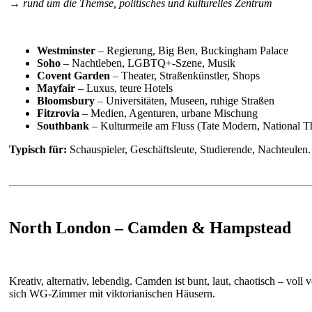
→ rund um die Themse, politisches und kulturelles Zentrum
Westminster
– Regierung, Big Ben, Buckingham Palace
Soho
– Nachtleben, LGBTQ+-Szene, Musik
Covent Garden
– Theater, Straßenkünstler, Shops
Mayfair
– Luxus, teure Hotels
Bloomsbury
– Universitäten, Museen, ruhige Straßen
Fitzrovia
– Medien, Agenturen, urbane Mischung
Southbank
– Kulturmeile am Fluss (Tate Modern, National Th
Typisch für:
Schauspieler, Geschäftsleute, Studierende, Nachteulen.
North London – Camden & Hampstead
Kreativ, alternativ, lebendig. Camden ist bunt, laut, chaotisch – v
sich WG-Zimmer mit viktorianischen Häusern.