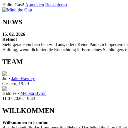
Hallo, Gast!
Anmelden
Registrieren
NEWS
15. 02. 2026
ReBoot
Sieht gerade ein bisschen wild aus, oder? Keine Panik, ich operier
Haftung, wenn dich hier die Erleuchtung in Form eines Stahlträgers tri
TEAM
Jin •
Jake Hawley
Gestern
, 19:29
Hiddles •
Melissa Byron
11.07.2026, 19:43
WILLKOMMEN
Willkommen in London
Bist du bereit für das Londoner Stadtleben? Das Mind the Gap öffnet