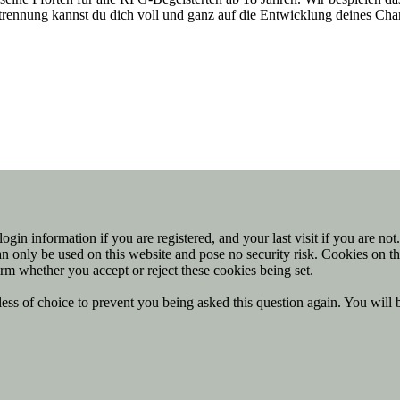
entrennung kannst du dich voll und ganz auf die Entwicklung deines Ch
ogin information if you are registered, and your last visit if you are no
n only be used on this website and pose no security risk. Cookies on th
rm whether you accept or reject these cookies being set.
ess of choice to prevent you being asked this question again. You will 