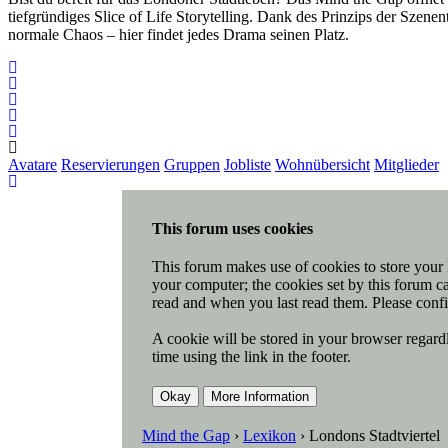
tiefgründiges Slice of Life Storytelling. Dank des Prinzips der Szen
normale Chaos – hier findet jedes Drama seinen Platz.
Avatare
Reservierungen
Gruppen
Jobliste
Wohnübersicht
Mitglieder
This forum uses cookies
This forum makes use of cookies to store your l
your computer; the cookies set by this forum ca
read and when you last read them. Please confi
A cookie will be stored in your browser regardl
time using the link in the footer.
Mind the Gap
›
Lexikon
›
Londons Stadtviertel