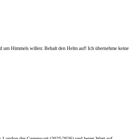
und um Himmels willen: Behalt den Helm auf! Ich übernehme keine
 das London der Gegenwart (2025/2026) und legen Wert auf