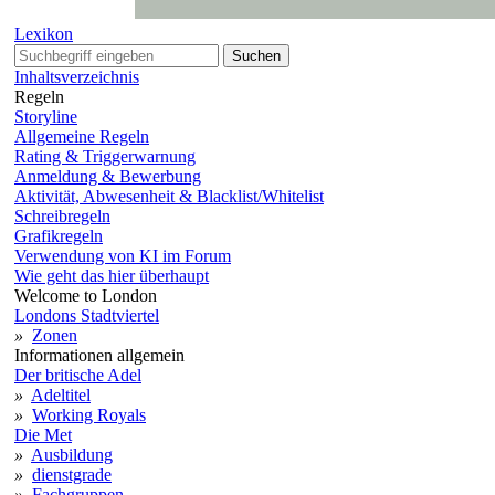
Lexikon
Suchen
Inhaltsverzeichnis
Regeln
Storyline
Allgemeine Regeln
Rating & Triggerwarnung
Anmeldung & Bewerbung
Aktivität, Abwesenheit & Blacklist/Whitelist
Schreibregeln
Grafikregeln
Verwendung von KI im Forum
Wie geht das hier überhaupt
Welcome to London
Londons Stadtviertel
»
Zonen
Informationen allgemein
Der britische Adel
»
Adeltitel
»
Working Royals
Die Met
»
Ausbildung
»
dienstgrade
»
Fachgruppen