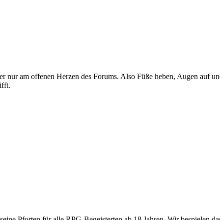
e hier nur am offenen Herzen des Forums. Also Füße heben, Augen auf 
fft.
 seine Pforten für alle RPG-Begeisterten ab 18 Jahren. Wir bespielen