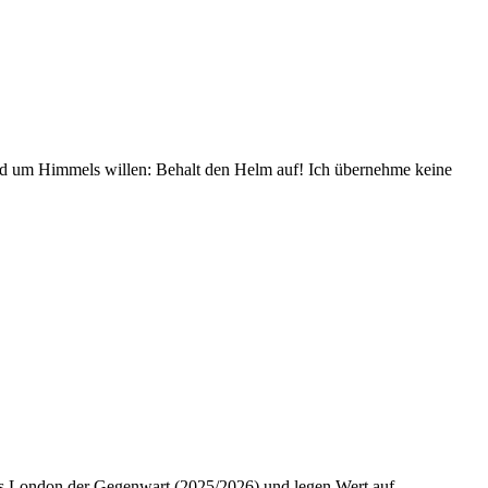
und um Himmels willen: Behalt den Helm auf! Ich übernehme keine
 das London der Gegenwart (2025/2026) und legen Wert auf