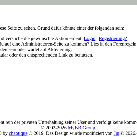
iese Seite zu sehen. Grund dafür könnte einer der folgenden sein:
n und versuche die gewünschte Aktion erneut.
Login
|
Registrierung?
t du auf eine Administratoren-Seite zu kommen? Lies in den Forenregeln
den sein oder wartet auf Aktivierung.
rmular oder den entsprechenden Link zu benutzen.
nt rein der privaten Unterhaltung seiner User und verfolgt keine komm
© 2002-2026
MyBB Group
.
0 by
chaotique
© 2019. Das Design wurde modifiziert von
Jin
© 2026.O