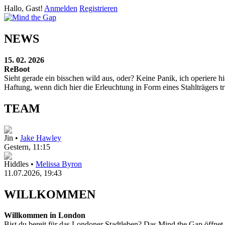
Hallo, Gast!
Anmelden
Registrieren
NEWS
15. 02. 2026
ReBoot
Sieht gerade ein bisschen wild aus, oder? Keine Panik, ich operier
Haftung, wenn dich hier die Erleuchtung in Form eines Stahlträgers tri
TEAM
Jin •
Jake Hawley
Gestern
, 11:15
Hiddles •
Melissa Byron
11.07.2026, 19:43
WILLKOMMEN
Willkommen in London
Bist du bereit für das Londoner Stadtleben? Das Mind the Gap öffnet