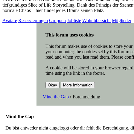
tiefgründiges Slice of Life Storytelling. Dank des Prinzips der Szen
normale Chaos – hier findet jedes Drama seinen Platz.
Avatare
Reservierungen
Gruppen
Jobliste
Wohnübersicht
Mitglieder
This forum uses cookies
This forum makes use of cookies to store your l
your computer; the cookies set by this forum ca
read and when you last read them. Please confi
A cookie will be stored in your browser regardl
time using the link in the footer.
Mind the Gap
›
Forenmeldung
Mind the Gap
Du bist entweder nicht eingeloggt oder dir fehlt die Berechtigung, d