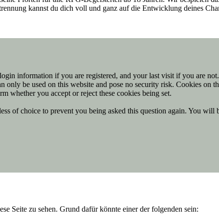
entrennung kannst du dich voll und ganz auf die Entwicklung deines Ch
ogin information if you are registered, and your last visit if you are no
n only be used on this website and pose no security risk. Cookies on th
rm whether you accept or reject these cookies being set.
ess of choice to prevent you being asked this question again. You will 
iese Seite zu sehen. Grund dafür könnte einer der folgenden sein: