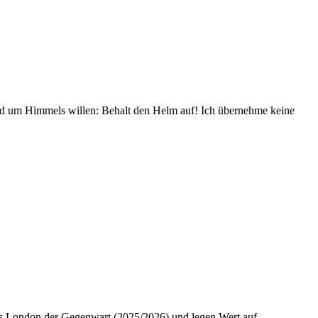
und um Himmels willen: Behalt den Helm auf! Ich übernehme keine
 das London der Gegenwart (2025/2026) und legen Wert auf