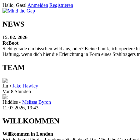
Hallo, Gast!
Anmelden
Registrieren
NEWS
15. 02. 2026
ReBoot
Sieht gerade ein bisschen wild aus, oder? Keine Panik, ich operier
Haftung, wenn dich hier die Erleuchtung in Form eines Stahlträgers tri
TEAM
Jin •
Jake Hawley
Vor 8 Stunden
Hiddles •
Melissa Byron
11.07.2026, 19:43
WILLKOMMEN
Willkommen in London
Bist du bereit für das Londoner Stadtleben? Das Mind the Gap öffnet