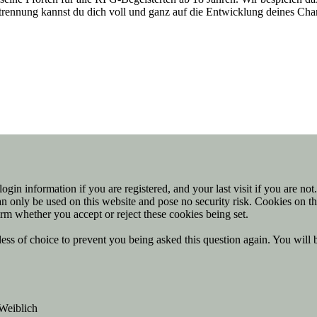
entrennung kannst du dich voll und ganz auf die Entwicklung deines Ch
ogin information if you are registered, and your last visit if you are no
n only be used on this website and pose no security risk. Cookies on th
rm whether you accept or reject these cookies being set.
ess of choice to prevent you being asked this question again. You will 
Weiblich