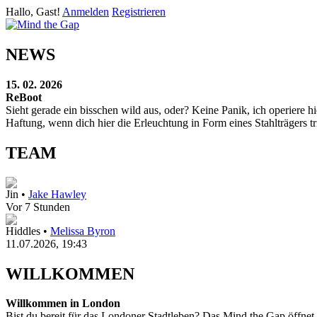
Hallo, Gast!
Anmelden
Registrieren
NEWS
15. 02. 2026
ReBoot
Sieht gerade ein bisschen wild aus, oder? Keine Panik, ich operier
Haftung, wenn dich hier die Erleuchtung in Form eines Stahlträgers tri
TEAM
Jin •
Jake Hawley
Vor 7 Stunden
Hiddles •
Melissa Byron
11.07.2026, 19:43
WILLKOMMEN
Willkommen in London
Bist du bereit für das Londoner Stadtleben? Das Mind the Gap öffnet