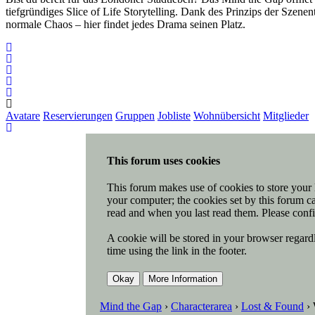
tiefgründiges Slice of Life Storytelling. Dank des Prinzips der Szen
normale Chaos – hier findet jedes Drama seinen Platz.
Avatare
Reservierungen
Gruppen
Jobliste
Wohnübersicht
Mitglieder
This forum uses cookies
This forum makes use of cookies to store your l
your computer; the cookies set by this forum ca
read and when you last read them. Please confi
A cookie will be stored in your browser regardl
time using the link in the footer.
Mind the Gap
›
Characterarea
›
Lost & Found
›