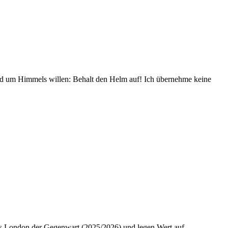
und um Himmels willen: Behalt den Helm auf! Ich übernehme keine
 das London der Gegenwart (2025/2026) und legen Wert auf