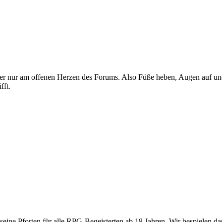
e hier nur am offenen Herzen des Forums. Also Füße heben, Augen auf 
fft.
 seine Pforten für alle RPG-Begeisterten ab 18 Jahren. Wir bespielen