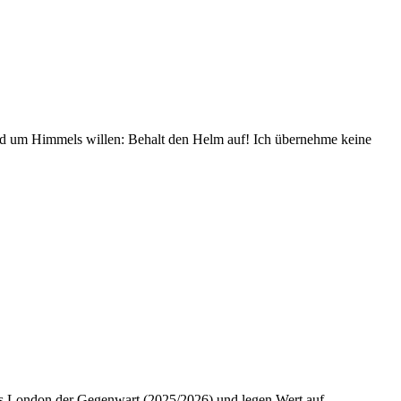
und um Himmels willen: Behalt den Helm auf! Ich übernehme keine
 das London der Gegenwart (2025/2026) und legen Wert auf