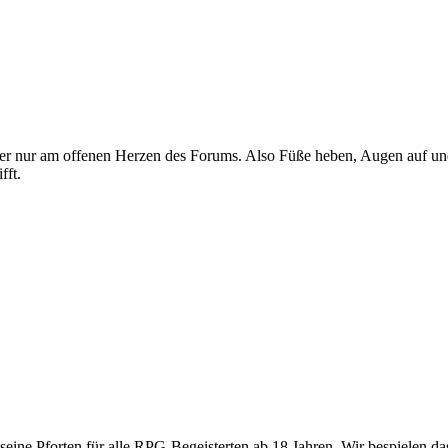
e hier nur am offenen Herzen des Forums. Also Füße heben, Augen auf 
fft.
 seine Pforten für alle RPG-Begeisterten ab 18 Jahren. Wir bespielen