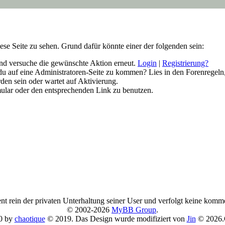
iese Seite zu sehen. Grund dafür könnte einer der folgenden sein:
n und versuche die gewünschte Aktion erneut.
Login
|
Registrierung?
t du auf eine Administratoren-Seite zu kommen? Lies in den Forenregeln
den sein oder wartet auf Aktivierung.
rmular oder den entsprechenden Link zu benutzen.
nt rein der privaten Unterhaltung seiner User und verfolgt keine komm
© 2002-2026
MyBB Group
.
0 by
chaotique
© 2019. Das Design wurde modifiziert von
Jin
© 2026.O