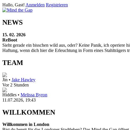
Hallo, Gast!
Anmelden
Registrieren
NEWS
15. 02. 2026
ReBoot
Sieht gerade ein bisschen wild aus, oder? Keine Panik, ich operier
Haftung, wenn dich hier die Erleuchtung in Form eines Stahlträgers tri
TEAM
Jin •
Jake Hawley
Vor 2 Stunden
Hiddles •
Melissa Byron
11.07.2026, 19:43
WILLKOMMEN
Willkommen in London
Bist du bereit für das Londoner Stadtleben? Das Mind the Gap öffnet