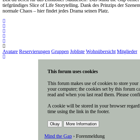
tiefgründiges Slice of Life Storytelling. Dank des Prinzips der Szen
normale Chaos – hier findet jedes Drama seinen Platz.
Avatare
Reservierungen
Gruppen
Jobliste
Wohnübersicht
Mitglieder
This forum uses cookies
This forum makes use of cookies to store your l
your computer; the cookies set by this forum ca
read and when you last read them. Please confi
A cookie will be stored in your browser regardl
time using the link in the footer.
Mind the Gap
›
Forenmeldung