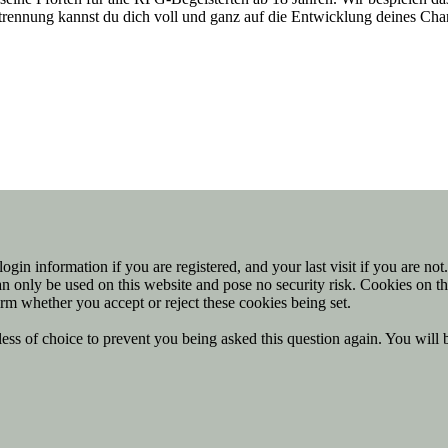
entrennung kannst du dich voll und ganz auf die Entwicklung deines Ch
ogin information if you are registered, and your last visit if you are no
n only be used on this website and pose no security risk. Cookies on th
rm whether you accept or reject these cookies being set.
ess of choice to prevent you being asked this question again. You will 