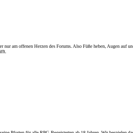
e hier nur am offenen Herzen des Forums. Also Füße heben, Augen auf 
fft.
 seine Pforten für alle RPG-Begeisterten ab 18 Jahren. Wir bespielen