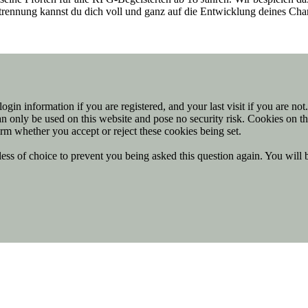
entrennung kannst du dich voll und ganz auf die Entwicklung deines Ch
ogin information if you are registered, and your last visit if you are no
n only be used on this website and pose no security risk. Cookies on th
rm whether you accept or reject these cookies being set.
ess of choice to prevent you being asked this question again. You will 