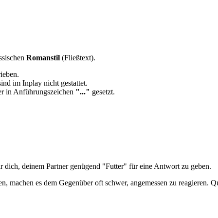
assischen
Romanstil
(Fließtext).
rieben.
nd im Inplay nicht gestattet.
er in Anführungszeichen
"..."
gesetzt.
r dich, deinem Partner genügend "Futter" für eine Antwort zu geben.
n, machen es dem Gegenüber oft schwer, angemessen zu reagieren. Qual