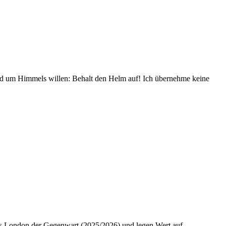
und um Himmels willen: Behalt den Helm auf! Ich übernehme keine
 das London der Gegenwart (2025/2026) und legen Wert auf