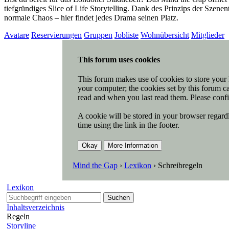
tiefgründiges Slice of Life Storytelling. Dank des Prinzips der Szen
normale Chaos – hier findet jedes Drama seinen Platz.
Avatare
Reservierungen
Gruppen
Jobliste
Wohnübersicht
Mitglieder
This forum uses cookies
This forum makes use of cookies to store your l
your computer; the cookies set by this forum ca
read and when you last read them. Please confi
A cookie will be stored in your browser regardl
time using the link in the footer.
Mind the Gap
›
Lexikon
›
Schreibregeln
Lexikon
Suchen
Inhaltsverzeichnis
Regeln
Storyline