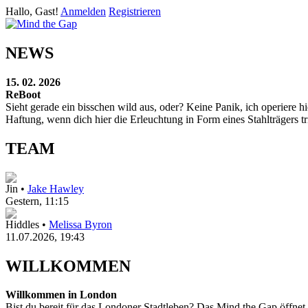
Hallo, Gast!
Anmelden
Registrieren
NEWS
15. 02. 2026
ReBoot
Sieht gerade ein bisschen wild aus, oder? Keine Panik, ich operier
Haftung, wenn dich hier die Erleuchtung in Form eines Stahlträgers tri
TEAM
Jin •
Jake Hawley
Gestern
, 11:15
Hiddles •
Melissa Byron
11.07.2026, 19:43
WILLKOMMEN
Willkommen in London
Bist du bereit für das Londoner Stadtleben? Das Mind the Gap öffnet